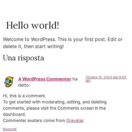
NL
IT
FR
Chi siamo
Lago di Como
Venezia
Contatti
Hello world!
Welcome to WordPress. This is your first post. Edit or
delete it, then start writing!
Una risposta
Ottobre 10, 2023 alle 9:53
A WordPress Commenter
ha
am
detto:
Hi, this is a comment.
To get started with moderating, editing, and deleting
comments, please visit the Comments screen in the
dashboard.
Commenter avatars come from
Gravatar
.
Rispondi