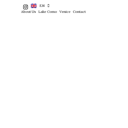
NL
HOME
EN
FR
About Us
Lake Como
Venice
Contact